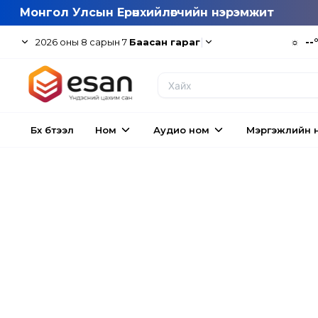
Монгол Улсын Ерөнхийлөгчийн нэрэмжит
|
☼
--
2026
оны
8
сарын
7
Баасан гараг
Бүх бүтээл
Ном
Аудио ном
Мэргэжлийн 