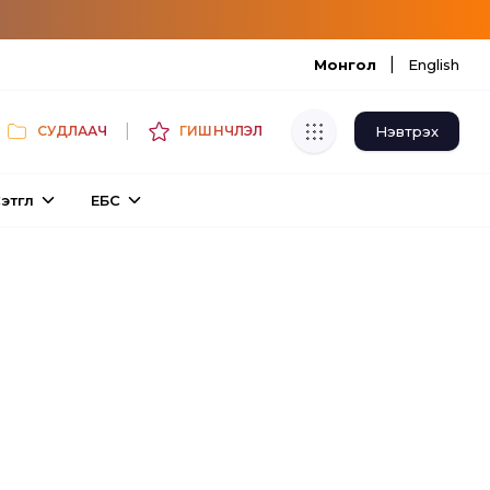
|
Монгол
English
|
Нэвтрэх
СУДЛААЧ
ГИШҮҮНЧЛЭЛ
Хуулбар шалгуур
этгүүл
ЕБС
Нэгдсэн сангаас шалгаж
хуулбарын түвшин тогтоох.
Толь бичиг
Монгол хэлний их тайлбар толиос
хайх.
Судлаачийн булан
Судалгааны тэмдэглэлээ хадгалах,
хуваалцах.
Гишүүнчлэл
Унших багц худалдан авах.