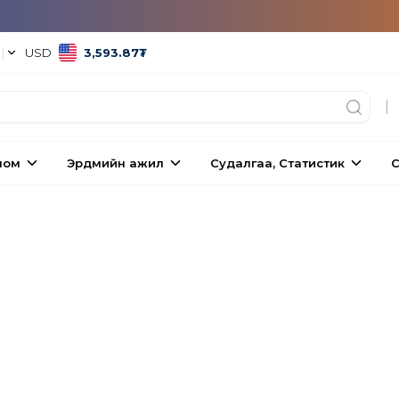
°
|
USD
3,593.87
₮
|
ном
Эрдмийн ажил
Судалгаа, Статистик
С