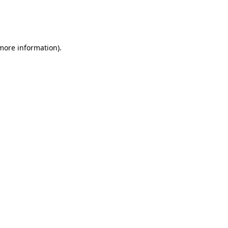
 more information)
.