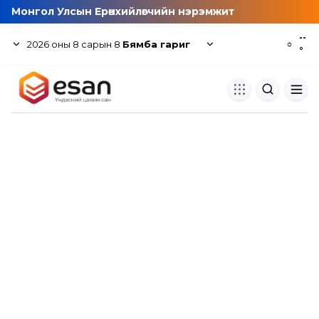
Монгол Улсын Ерөнхийлөгчийн нэрэмжит
--
2026
оны
8
сарын
8
Бямба гариг
☼
°
Хуулбар шалгуур
Нэгдсэн сангаас шалгаж
хуулбарын түвшин тогтоох.
Толь бичиг
Монгол хэлний их тайлбар тол
хайх.
Судлаачийн булан
Судалгааны тэмдэглэлээ хадгала
хуваалцах.
Гишүүнчлэл
Унших багц худалдан авах.