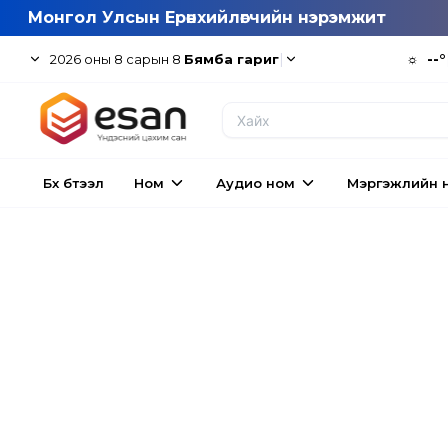
Монгол Улсын Ерөнхийлөгчийн нэрэмжит
|
☼
--°
2026
оны
8
сарын
8
Бямба гариг
Бүх бүтээл
Ном
Аудио ном
Мэргэжлийн 