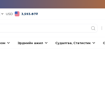
|
USD
3,593.87
₮
|
ном
Эрдмийн ажил
Судалгаа, Статистик
С