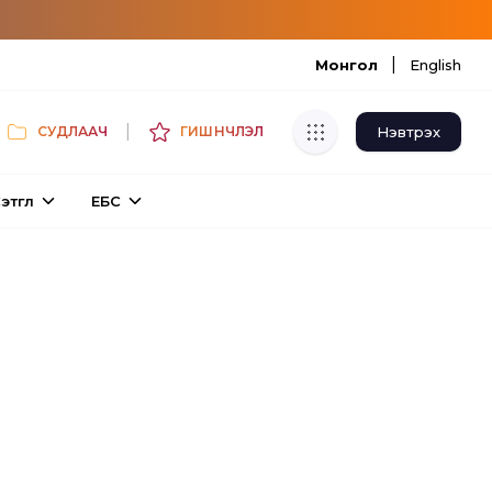
|
Монгол
English
|
Нэвтрэх
СУДЛААЧ
ГИШҮҮНЧЛЭЛ
Хуулбар шалгуур
этгүүл
ЕБС
Нэгдсэн сангаас шалгаж
хуулбарын түвшин тогтоох.
Толь бичиг
Монгол хэлний их тайлбар толиос
хайх.
Судлаачийн булан
Судалгааны тэмдэглэлээ хадгалах,
хуваалцах.
Гишүүнчлэл
Унших багц худалдан авах.