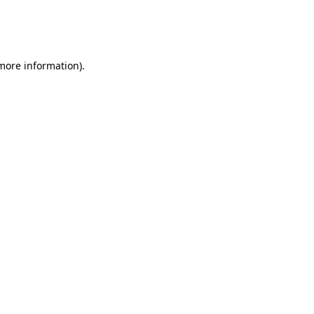
 more information)
.