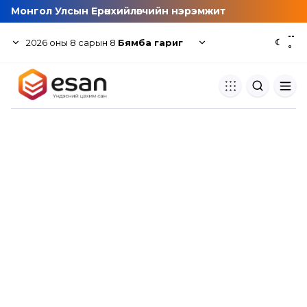
Монгол Улсын Ерөнхийлөгчийн нэрэмжит
--
2026
оны
8
сарын
8
Бямба гариг
☾
°
Хуулбар шалгуур
Нэгдсэн сангаас шалгаж
хуулбарын түвшин тогтоох.
Толь бичиг
Монгол хэлний их тайлбар тол
хайх.
Судлаачийн булан
Судалгааны тэмдэглэлээ хадгала
хуваалцах.
Гишүүнчлэл
Унших багц худалдан авах.