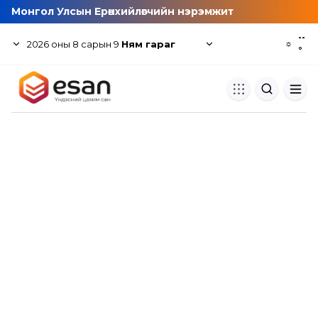
Монгол Улсын Ерөнхийлөгчийн нэрэмжит
--
2026
оны
8
сарын
9
Ням гараг
☼
°
Хуулбар шалгуур
Нэгдсэн сангаас шалгаж
хуулбарын түвшин тогтоох.
Толь бичиг
Монгол хэлний их тайлбар тол
хайх.
Судлаачийн булан
Судалгааны тэмдэглэлээ хадгала
хуваалцах.
Гишүүнчлэл
Унших багц худалдан авах.