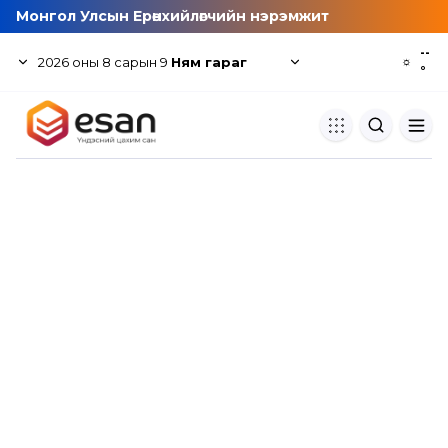
Монгол Улсын Ерөнхийлөгчийн нэрэмжит
--
2026
оны
8
сарын
9
Ням гараг
☼
°
Хуулбар шалгуур
Нэгдсэн сангаас шалгаж
хуулбарын түвшин тогтоох.
Толь бичиг
Монгол хэлний их тайлбар тол
хайх.
Судлаачийн булан
Судалгааны тэмдэглэлээ хадгала
хуваалцах.
Гишүүнчлэл
Унших багц худалдан авах.