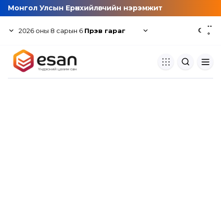
Монгол Улсын Ерөнхийлөгчийн нэрэмжит
--
2026
оны
8
сарын
6
Пүрэв гараг
☾
°
Хуулбар шалгуур
Нэгдсэн сангаас шалгаж
хуулбарын түвшин тогтоох.
Толь бичиг
Монгол хэлний их тайлбар тол
хайх.
Судлаачийн булан
Судалгааны тэмдэглэлээ хадгала
хуваалцах.
Гишүүнчлэл
Унших багц худалдан авах.