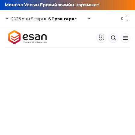
Монгол Улсын Ерөнхийлөгчийн нэрэмжит
--
2026
оны
8
сарын
6
Пүрэв гараг
☾
°
Хуулбар шалгуур
Нэгдсэн сангаас шалгаж
хуулбарын түвшин тогтоох.
Толь бичиг
Монгол хэлний их тайлбар тол
хайх.
Судлаачийн булан
Судалгааны тэмдэглэлээ хадгала
хуваалцах.
Гишүүнчлэл
Унших багц худалдан авах.