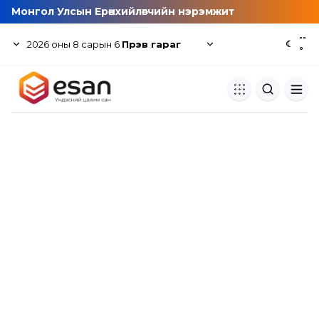
Монгол Улсын Ерөнхийлөгчийн нэрэмжит
--
2026
оны
8
сарын
6
Пүрэв гараг
☾
°
Хуулбар шалгуур
Нэгдсэн сангаас шалгаж
хуулбарын түвшин тогтоох.
Толь бичиг
Монгол хэлний их тайлбар тол
хайх.
Судлаачийн булан
Судалгааны тэмдэглэлээ хадгала
хуваалцах.
Гишүүнчлэл
Унших багц худалдан авах.