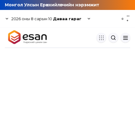
Монгол Улсын Ерөнхийлөгчийн нэрэмжит
--
2026
оны
8
сарын
10
Даваа гараг
☼
°
Хуулбар шалгуур
Нэгдсэн сангаас шалгаж
хуулбарын түвшин тогтоох.
Толь бичиг
Монгол хэлний их тайлбар тол
хайх.
Судлаачийн булан
Судалгааны тэмдэглэлээ хадгала
хуваалцах.
Гишүүнчлэл
Унших багц худалдан авах.