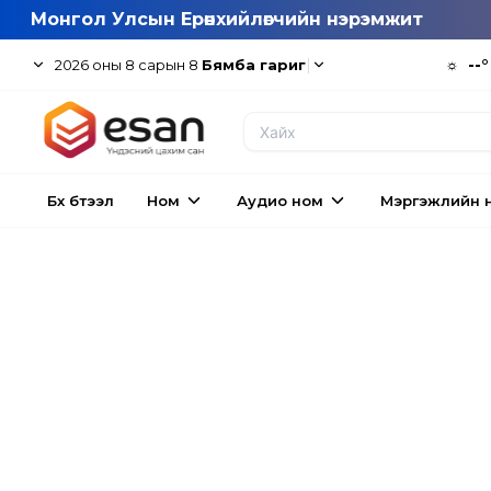
Монгол Улсын Ерөнхийлөгчийн нэрэмжит
|
☼
--°
2026
оны
8
сарын
8
Бямба гариг
Бүх бүтээл
Ном
Аудио ном
Мэргэжлийн 