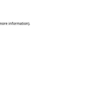
 more information)
.