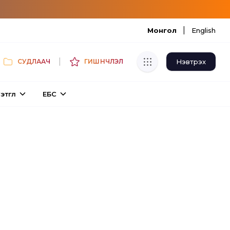
|
Монгол
English
|
Нэвтрэх
СУДЛААЧ
ГИШҮҮНЧЛЭЛ
Хуулбар шалгуур
этгүүл
ЕБС
Нэгдсэн сангаас шалгаж
хуулбарын түвшин тогтоох.
Толь бичиг
Монгол хэлний их тайлбар толиос
хайх.
Судлаачийн булан
Судалгааны тэмдэглэлээ хадгалах,
хуваалцах.
Гишүүнчлэл
Унших багц худалдан авах.