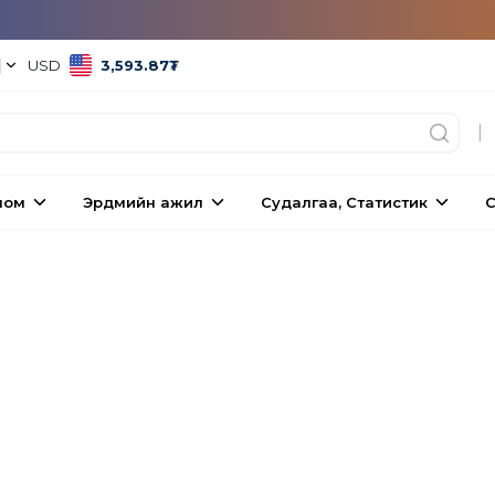
|
USD
3,593.87
₮
|
ном
Эрдмийн ажил
Судалгаа, Статистик
С