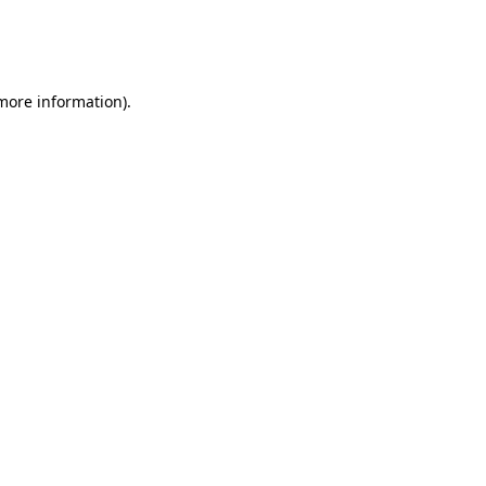
 more information)
.