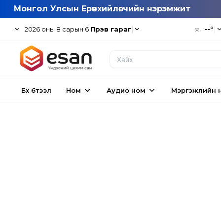
Монгол Улсын Ерөнхийлөгчийн нэрэмжит
|
☼
--°
|
2026
оны
8
сарын
6
Пүрэв гараг
Бүх бүтээл
Ном
Аудио ном
Мэргэжлийн 