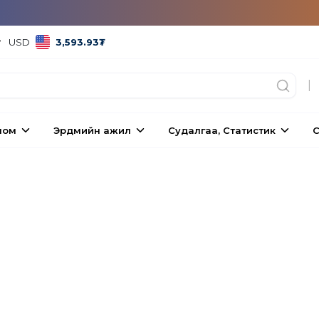
USD
3,593.93
₮
|
ном
Эрдмийн ажил
Судалгаа, Статистик
С