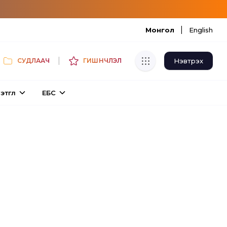
|
Монгол
English
|
Нэвтрэх
СУДЛААЧ
ГИШҮҮНЧЛЭЛ
Хуулбар шалгуур
этгүүл
ЕБС
Нэгдсэн сангаас шалгаж
хуулбарын түвшин тогтоох.
Толь бичиг
Монгол хэлний их тайлбар толиос
хайх.
Судлаачийн булан
Судалгааны тэмдэглэлээ хадгалах,
хуваалцах.
Гишүүнчлэл
Унших багц худалдан авах.