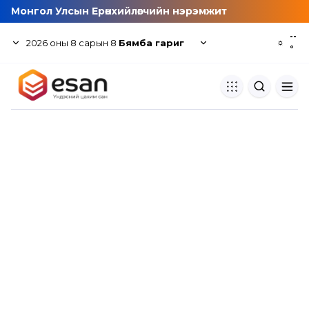
Монгол Улсын Ерөнхийлөгчийн нэрэмжит
--
2026
оны
8
сарын
8
Бямба гариг
☼
°
Хуулбар шалгуур
Нэгдсэн сангаас шалгаж
хуулбарын түвшин тогтоох.
Толь бичиг
Монгол хэлний их тайлбар тол
хайх.
Судлаачийн булан
Судалгааны тэмдэглэлээ хадгала
хуваалцах.
Гишүүнчлэл
Унших багц худалдан авах.