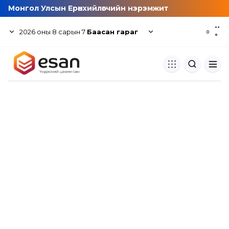
Монгол Улсын Ерөнхийлөгчийн нэрэмжит
--
2026
оны
8
сарын
7
Баасан гараг
☼
°
Хуулбар шалгуур
Нэгдсэн сангаас шалгаж
хуулбарын түвшин тогтоох.
Толь бичиг
Монгол хэлний их тайлбар тол
хайх.
Судлаачийн булан
Судалгааны тэмдэглэлээ хадгала
хуваалцах.
Гишүүнчлэл
Унших багц худалдан авах.