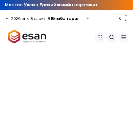
Монгол Улсын Ерөнхийлөгчийн нэрэмжит
--
2026
оны
8
сарын
8
Бямба гариг
☾
°
Хуулбар шалгуур
Нэгдсэн сангаас шалгаж
хуулбарын түвшин тогтоох.
Толь бичиг
Монгол хэлний их тайлбар тол
хайх.
Судлаачийн булан
Судалгааны тэмдэглэлээ хадгала
хуваалцах.
Гишүүнчлэл
Унших багц худалдан авах.