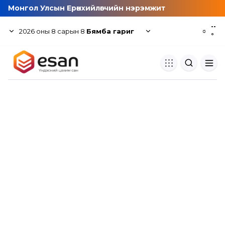
Монгол Улсын Ерөнхийлөгчийн нэрэмжит
--
2026
оны
8
сарын
8
Бямба гариг
☼
°
Хуулбар шалгуур
Нэгдсэн сангаас шалгаж
хуулбарын түвшин тогтоох.
Толь бичиг
Монгол хэлний их тайлбар тол
хайх.
Судлаачийн булан
Судалгааны тэмдэглэлээ хадгала
хуваалцах.
Гишүүнчлэл
Унших багц худалдан авах.