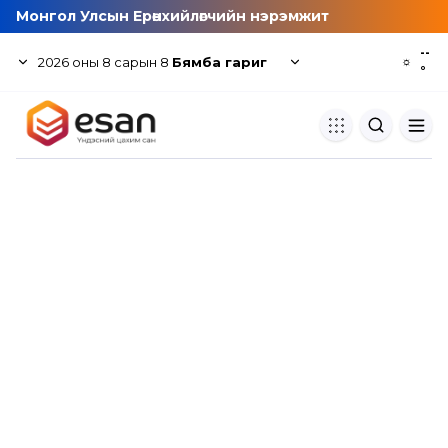
Монгол Улсын Ерөнхийлөгчийн нэрэмжит
--
2026
оны
8
сарын
8
Бямба гариг
☼
°
Хуулбар шалгуур
Нэгдсэн сангаас шалгаж
хуулбарын түвшин тогтоох.
Толь бичиг
Монгол хэлний их тайлбар тол
хайх.
Судлаачийн булан
Судалгааны тэмдэглэлээ хадгала
хуваалцах.
Гишүүнчлэл
Унших багц худалдан авах.