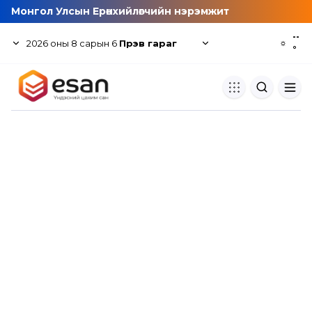
Монгол Улсын Ерөнхийлөгчийн нэрэмжит
--
2026
оны
8
сарын
6
Пүрэв гараг
☼
°
Хуулбар шалгуур
Нэгдсэн сангаас шалгаж
хуулбарын түвшин тогтоох.
Толь бичиг
Монгол хэлний их тайлбар тол
хайх.
Судлаачийн булан
Судалгааны тэмдэглэлээ хадгала
хуваалцах.
Гишүүнчлэл
Унших багц худалдан авах.