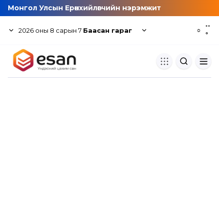
Монгол Улсын Ерөнхийлөгчийн нэрэмжит
--
2026
оны
8
сарын
7
Баасан гараг
☼
°
Хуулбар шалгуур
Нэгдсэн сангаас шалгаж
хуулбарын түвшин тогтоох.
Толь бичиг
Монгол хэлний их тайлбар тол
хайх.
Судлаачийн булан
Судалгааны тэмдэглэлээ хадгала
хуваалцах.
Гишүүнчлэл
Унших багц худалдан авах.