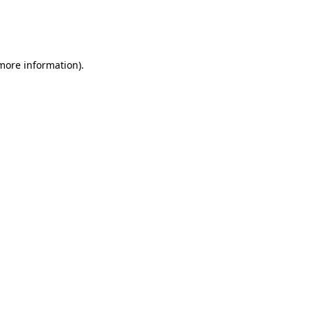
 more information)
.