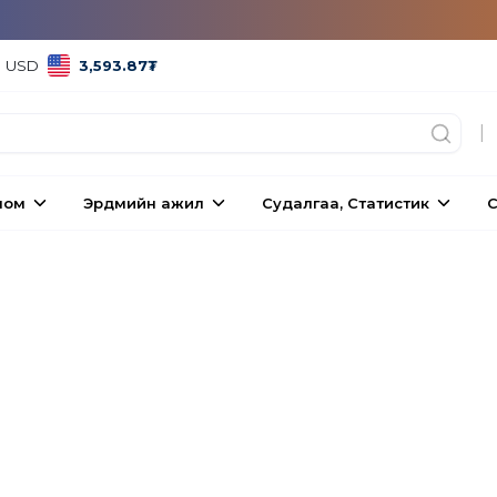
USD
3,593.87
₮
|
ном
Эрдмийн ажил
Судалгаа, Статистик
С