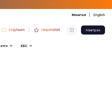
|
Монгол
English
|
Нэвтрэх
СУДЛААЧ
ГИШҮҮНЧЛЭЛ
Хуулбар шалгуур
этгүүл
ЕБС
Нэгдсэн сангаас шалгаж
хуулбарын түвшин тогтоох.
Толь бичиг
Монгол хэлний их тайлбар толиос
хайх.
Судлаачийн булан
Судалгааны тэмдэглэлээ хадгалах,
хуваалцах.
Гишүүнчлэл
Унших багц худалдан авах.