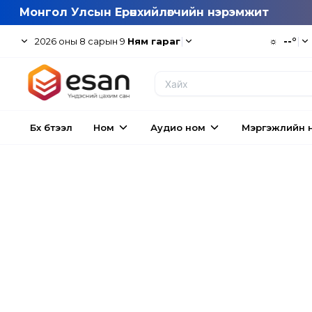
Монгол Улсын Ерөнхийлөгчийн нэрэмжит
|
☼
--°
|
2026
оны
8
сарын
9
Ням гараг
Бүх бүтээл
Ном
Аудио ном
Мэргэжлийн 