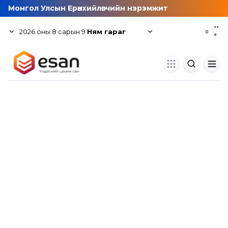
Монгол Улсын Ерөнхийлөгчийн нэрэмжит
--
2026
оны
8
сарын
9
Ням гараг
☼
°
Хуулбар шалгуур
Нэгдсэн сангаас шалгаж
хуулбарын түвшин тогтоох.
Толь бичиг
Монгол хэлний их тайлбар тол
хайх.
Судлаачийн булан
Судалгааны тэмдэглэлээ хадгала
хуваалцах.
Гишүүнчлэл
Унших багц худалдан авах.