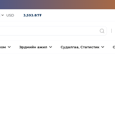
|
USD
3,593.87
₮
|
ном
Эрдмийн ажил
Судалгаа, Статистик
С