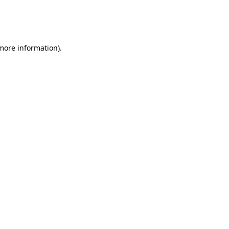
 more information)
.