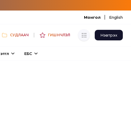
|
Монгол
English
|
Нэвтрэх
СУДЛААЧ
ГИШҮҮНЧЛЭЛ
Хуулбар шалгуур
этгүүл
ЕБС
Нэгдсэн сангаас шалгаж
хуулбарын түвшин тогтоох.
Толь бичиг
Монгол хэлний их тайлбар толиос
хайх.
Судлаачийн булан
Судалгааны тэмдэглэлээ хадгалах,
хуваалцах.
Гишүүнчлэл
Унших багц худалдан авах.