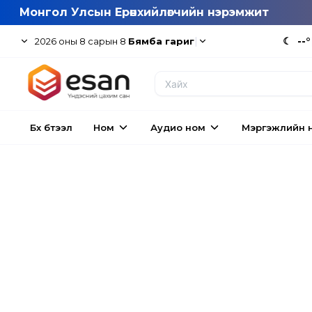
Монгол Улсын Ерөнхийлөгчийн нэрэмжит
|
☾
--°
2026
оны
8
сарын
8
Бямба гариг
Бүх бүтээл
Ном
Аудио ном
Мэргэжлийн 