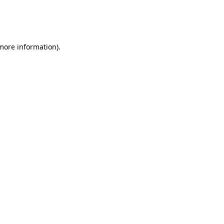
 more information)
.