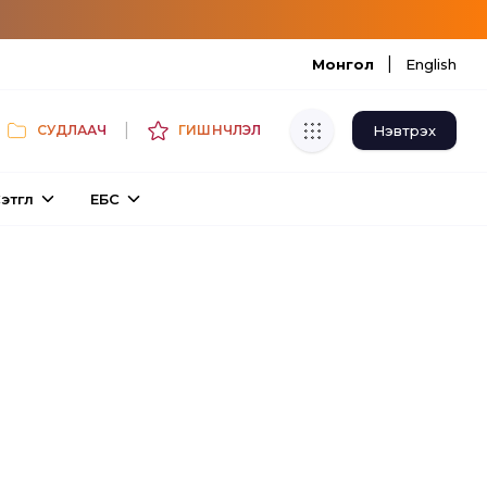
|
Монгол
English
|
Нэвтрэх
СУДЛААЧ
ГИШҮҮНЧЛЭЛ
Хуулбар шалгуур
этгүүл
ЕБС
Нэгдсэн сангаас шалгаж
хуулбарын түвшин тогтоох.
Толь бичиг
Монгол хэлний их тайлбар толиос
хайх.
Судлаачийн булан
Судалгааны тэмдэглэлээ хадгалах,
хуваалцах.
Гишүүнчлэл
Унших багц худалдан авах.