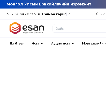
Монгол Улсын Ерөнхийлөгчийн нэрэмжит
|
☾
--°
2026
оны
8
сарын
8
Бямба гариг
Бүх бүтээл
Ном
Аудио ном
Мэргэжлийн 