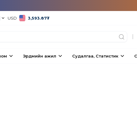
|
USD
3,593.87
₮
|
ном
Эрдмийн ажил
Судалгаа, Статистик
С