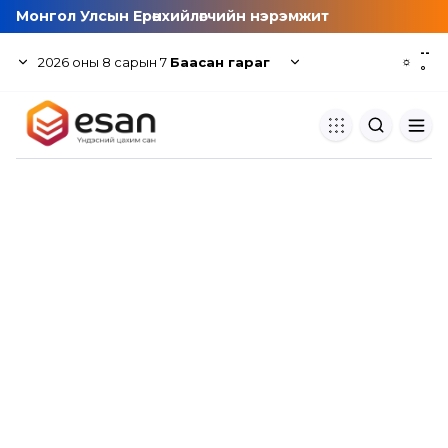
Монгол Улсын Ерөнхийлөгчийн нэрэмжит
--
2026
оны
8
сарын
7
Баасан гараг
☼
°
Хуулбар шалгуур
Нэгдсэн сангаас шалгаж
хуулбарын түвшин тогтоох.
Толь бичиг
Монгол хэлний их тайлбар тол
хайх.
Судлаачийн булан
Судалгааны тэмдэглэлээ хадгала
хуваалцах.
Гишүүнчлэл
Унших багц худалдан авах.