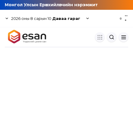
Монгол Улсын Ерөнхийлөгчийн нэрэмжит
--
2026
оны
8
сарын
10
Даваа гараг
☼
°
Хуулбар шалгуур
Нэгдсэн сангаас шалгаж
хуулбарын түвшин тогтоох.
Толь бичиг
Монгол хэлний их тайлбар тол
хайх.
Судлаачийн булан
Судалгааны тэмдэглэлээ хадгала
хуваалцах.
Гишүүнчлэл
Унших багц худалдан авах.