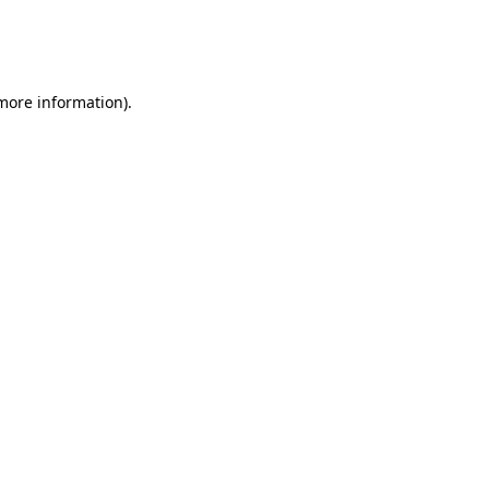
 more information)
.