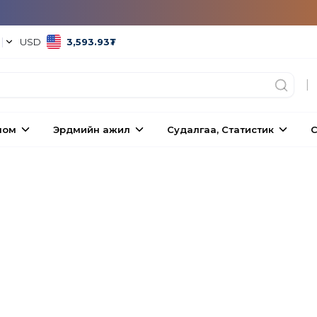
°
|
USD
3,593.93
₮
|
ном
Эрдмийн ажил
Судалгаа, Статистик
С