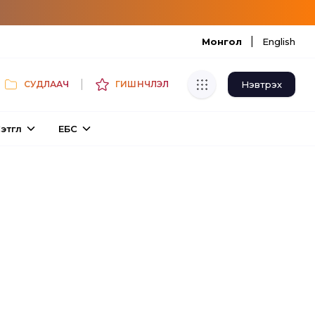
|
Монгол
English
|
Нэвтрэх
СУДЛААЧ
ГИШҮҮНЧЛЭЛ
Хуулбар шалгуур
этгүүл
ЕБС
Нэгдсэн сангаас шалгаж
хуулбарын түвшин тогтоох.
Толь бичиг
Монгол хэлний их тайлбар толиос
хайх.
Судлаачийн булан
Судалгааны тэмдэглэлээ хадгалах,
хуваалцах.
Гишүүнчлэл
Унших багц худалдан авах.