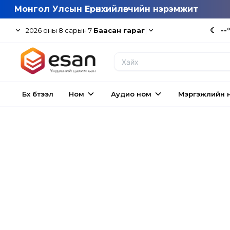
Монгол Улсын Ерөнхийлөгчийн нэрэмжит
|
☾
--
2026
оны
8
сарын
7
Баасан гараг
Бүх бүтээл
Ном
Аудио ном
Мэргэжлийн 