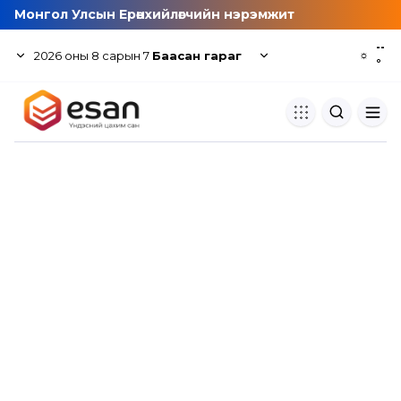
Монгол Улсын Ерөнхийлөгчийн нэрэмжит
--
2026
оны
8
сарын
7
Баасан гараг
☼
°
Хуулбар шалгуур
Нэгдсэн сангаас шалгаж
хуулбарын түвшин тогтоох.
Толь бичиг
Монгол хэлний их тайлбар тол
хайх.
Судлаачийн булан
Судалгааны тэмдэглэлээ хадгала
хуваалцах.
Гишүүнчлэл
Унших багц худалдан авах.