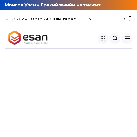
Монгол Улсын Ерөнхийлөгчийн нэрэмжит
--
2026
оны
8
сарын
9
Ням гараг
☼
°
Хуулбар шалгуур
Нэгдсэн сангаас шалгаж
хуулбарын түвшин тогтоох.
Толь бичиг
Монгол хэлний их тайлбар тол
хайх.
Судлаачийн булан
Судалгааны тэмдэглэлээ хадгала
хуваалцах.
Гишүүнчлэл
Унших багц худалдан авах.