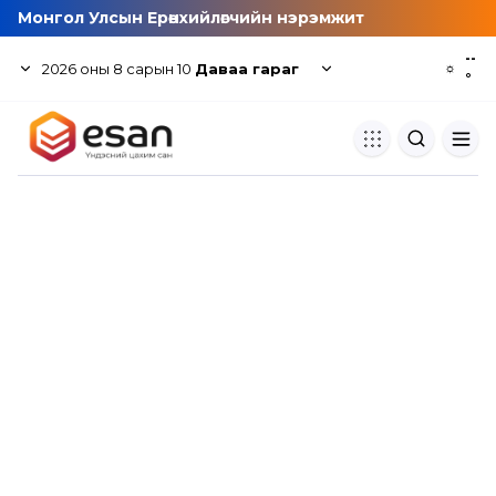
Монгол Улсын Ерөнхийлөгчийн нэрэмжит
--
2026
оны
8
сарын
10
Даваа гараг
☼
°
Хуулбар шалгуур
Нэгдсэн сангаас шалгаж
хуулбарын түвшин тогтоох.
Толь бичиг
Монгол хэлний их тайлбар тол
хайх.
Судлаачийн булан
Судалгааны тэмдэглэлээ хадгала
хуваалцах.
Гишүүнчлэл
Унших багц худалдан авах.