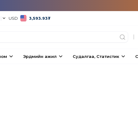
°
|
USD
3,593.93
₮
|
ном
Эрдмийн ажил
Судалгаа, Статистик
С