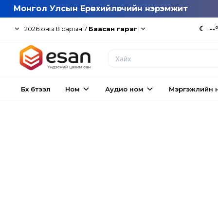
Монгол Улсын Ерөнхийлөгчийн нэрэмжит
|
☾
--
2026
оны
8
сарын
7
Баасан гараг
Бүх бүтээл
Ном
Аудио ном
Мэргэжлийн 