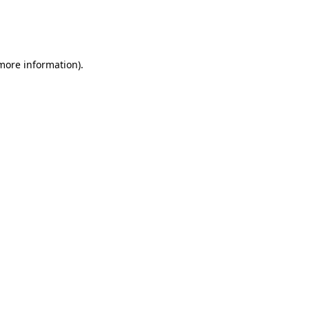
 more information)
.