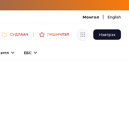
|
Монгол
English
|
Нэвтрэх
СУДЛААЧ
ГИШҮҮНЧЛЭЛ
Хуулбар шалгуур
этгүүл
ЕБС
Нэгдсэн сангаас шалгаж
хуулбарын түвшин тогтоох.
Толь бичиг
Монгол хэлний их тайлбар толиос
хайх.
Судлаачийн булан
Судалгааны тэмдэглэлээ хадгалах,
хуваалцах.
Гишүүнчлэл
Унших багц худалдан авах.