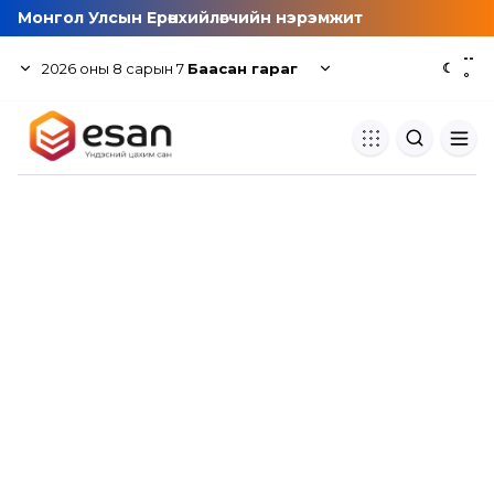
Монгол Улсын Ерөнхийлөгчийн нэрэмжит
--
2026
оны
8
сарын
7
Баасан гараг
☾
°
Хуулбар шалгуур
Нэгдсэн сангаас шалгаж
хуулбарын түвшин тогтоох.
Толь бичиг
Монгол хэлний их тайлбар тол
хайх.
Судлаачийн булан
Судалгааны тэмдэглэлээ хадгала
хуваалцах.
Гишүүнчлэл
Унших багц худалдан авах.