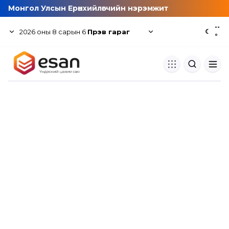
Монгол Улсын Ерөнхийлөгчийн нэрэмжит
--
2026
оны
8
сарын
6
Пүрэв гараг
☾
°
Хуулбар шалгуур
Нэгдсэн сангаас шалгаж
хуулбарын түвшин тогтоох.
Толь бичиг
Монгол хэлний их тайлбар тол
хайх.
Судлаачийн булан
Судалгааны тэмдэглэлээ хадгала
хуваалцах.
Гишүүнчлэл
Унших багц худалдан авах.