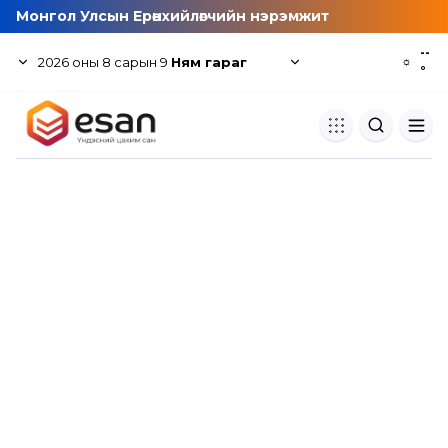
Монгол Улсын Ерөнхийлөгчийн нэрэмжит
--
2026
оны
8
сарын
9
Ням гараг
☼
°
Хуулбар шалгуур
Нэгдсэн сангаас шалгаж
хуулбарын түвшин тогтоох.
Толь бичиг
Монгол хэлний их тайлбар тол
хайх.
Судлаачийн булан
Судалгааны тэмдэглэлээ хадгала
хуваалцах.
Гишүүнчлэл
Унших багц худалдан авах.