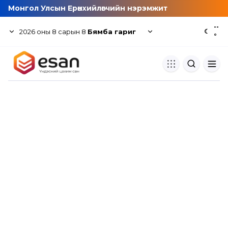
Монгол Улсын Ерөнхийлөгчийн нэрэмжит
--
2026
оны
8
сарын
8
Бямба гариг
☾
°
Хуулбар шалгуур
Нэгдсэн сангаас шалгаж
хуулбарын түвшин тогтоох.
Толь бичиг
Монгол хэлний их тайлбар тол
хайх.
Судлаачийн булан
Судалгааны тэмдэглэлээ хадгала
хуваалцах.
Гишүүнчлэл
Унших багц худалдан авах.