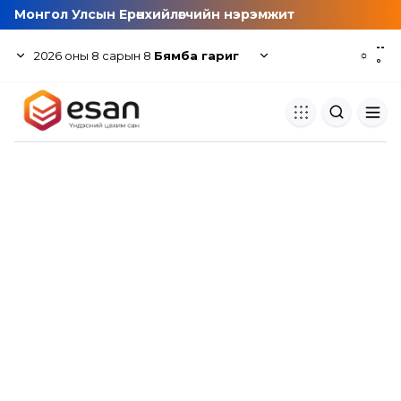
Монгол Улсын Ерөнхийлөгчийн нэрэмжит
--
2026
оны
8
сарын
8
Бямба гариг
☼
°
Хуулбар шалгуур
Нэгдсэн сангаас шалгаж
хуулбарын түвшин тогтоох.
Толь бичиг
Монгол хэлний их тайлбар тол
хайх.
Судлаачийн булан
Судалгааны тэмдэглэлээ хадгала
хуваалцах.
Гишүүнчлэл
Унших багц худалдан авах.