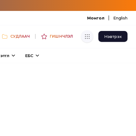
|
Монгол
English
|
Нэвтрэх
СУДЛААЧ
ГИШҮҮНЧЛЭЛ
Хуулбар шалгуур
этгүүл
ЕБС
Нэгдсэн сангаас шалгаж
хуулбарын түвшин тогтоох.
Толь бичиг
Монгол хэлний их тайлбар толиос
хайх.
Судлаачийн булан
Судалгааны тэмдэглэлээ хадгалах,
хуваалцах.
Гишүүнчлэл
Унших багц худалдан авах.