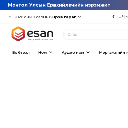
Монгол Улсын Ерөнхийлөгчийн нэрэмжит
|
☾
--°
|
2026
оны
8
сарын
6
Пүрэв гараг
Бүх бүтээл
Ном
Аудио ном
Мэргэжлийн 