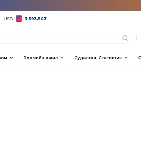
USD
3,593.50
₮
|
ном
Эрдмийн ажил
Судалгаа, Статистик
С