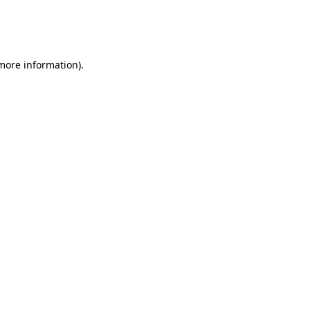
 more information)
.