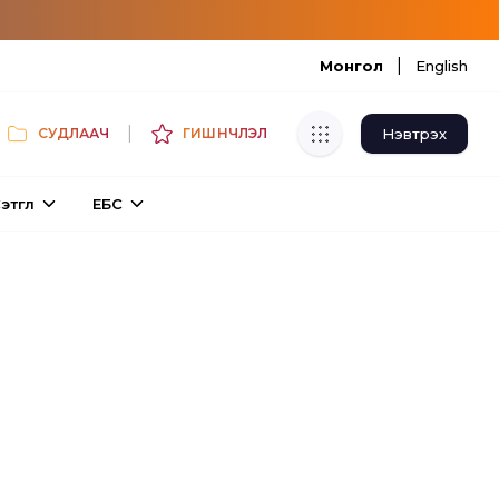
|
Монгол
English
|
Нэвтрэх
СУДЛААЧ
ГИШҮҮНЧЛЭЛ
Хуулбар шалгуур
этгүүл
ЕБС
Нэгдсэн сангаас шалгаж
хуулбарын түвшин тогтоох.
Толь бичиг
Монгол хэлний их тайлбар толиос
хайх.
Судлаачийн булан
Судалгааны тэмдэглэлээ хадгалах,
хуваалцах.
Гишүүнчлэл
Унших багц худалдан авах.