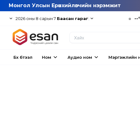
Монгол Улсын Ерөнхийлөгчийн нэрэмжит
|
☼
--
2026
оны
8
сарын
7
Баасан гараг
Бүх бүтээл
Ном
Аудио ном
Мэргэжлийн 