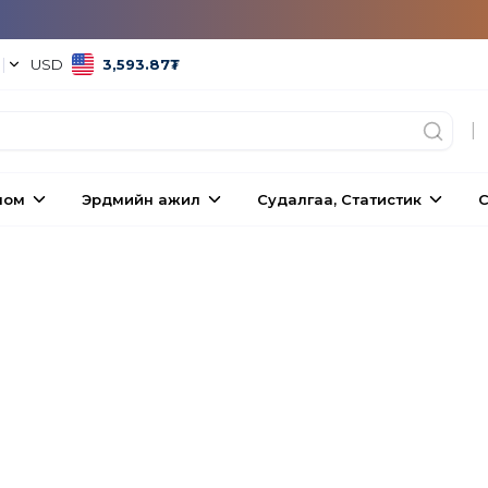
°
|
USD
3,593.87
₮
|
ном
Эрдмийн ажил
Судалгаа, Статистик
С