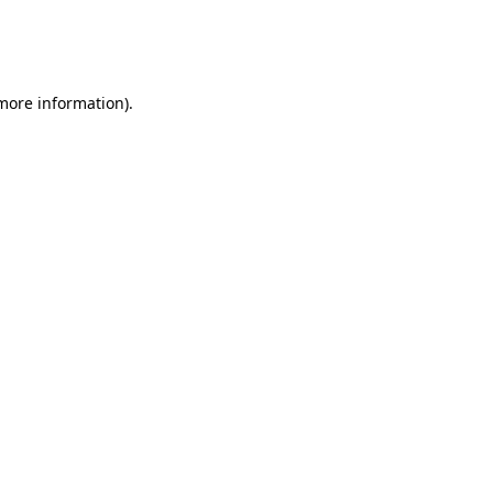
 more information)
.