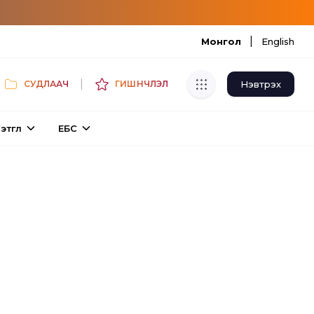
|
Монгол
English
|
Нэвтрэх
СУДЛААЧ
ГИШҮҮНЧЛЭЛ
Хуулбар шалгуур
этгүүл
ЕБС
Нэгдсэн сангаас шалгаж
хуулбарын түвшин тогтоох.
Толь бичиг
Монгол хэлний их тайлбар толиос
хайх.
Судлаачийн булан
Судалгааны тэмдэглэлээ хадгалах,
хуваалцах.
Гишүүнчлэл
Унших багц худалдан авах.