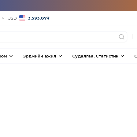
|
USD
3,593.87
₮
|
ном
Эрдмийн ажил
Судалгаа, Статистик
С