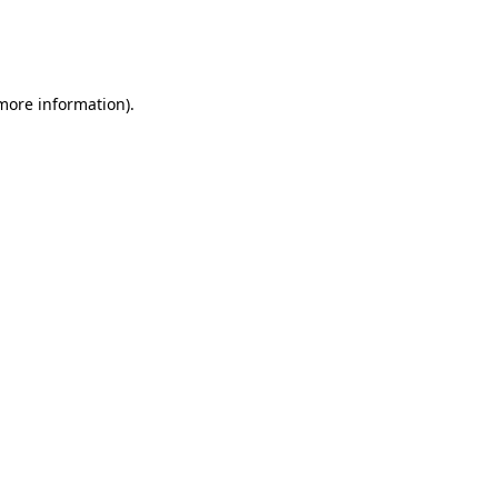
 more information)
.