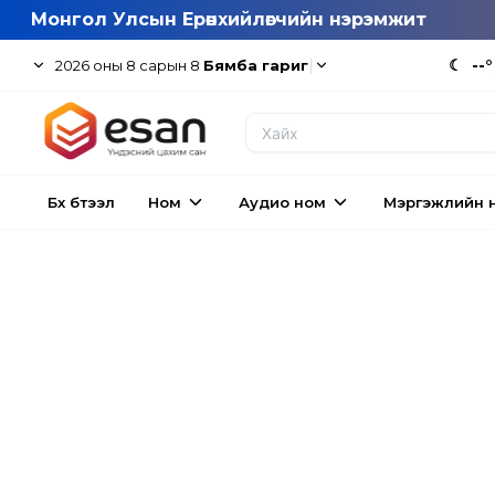
Монгол Улсын Ерөнхийлөгчийн нэрэмжит
|
☾
--°
2026
оны
8
сарын
8
Бямба гариг
Бүх бүтээл
Ном
Аудио ном
Мэргэжлийн 