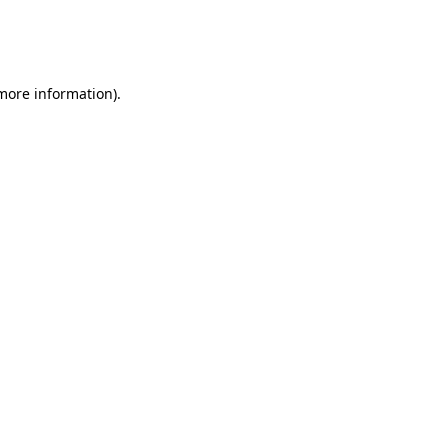
 more information)
.