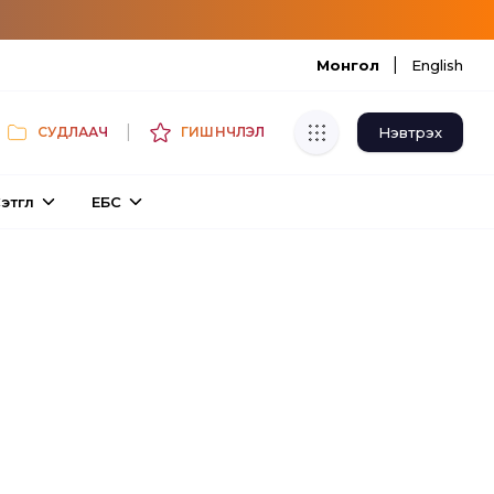
|
Монгол
English
|
Нэвтрэх
СУДЛААЧ
ГИШҮҮНЧЛЭЛ
Хуулбар шалгуур
этгүүл
ЕБС
Нэгдсэн сангаас шалгаж
хуулбарын түвшин тогтоох.
Толь бичиг
Монгол хэлний их тайлбар толиос
хайх.
Судлаачийн булан
Судалгааны тэмдэглэлээ хадгалах,
хуваалцах.
Гишүүнчлэл
Унших багц худалдан авах.