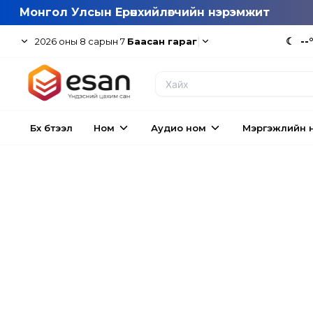
Монгол Улсын Ерөнхийлөгчийн нэрэмжит
|
☾
--
2026
оны
8
сарын
7
Баасан гараг
Бүх бүтээл
Ном
Аудио ном
Мэргэжлийн 