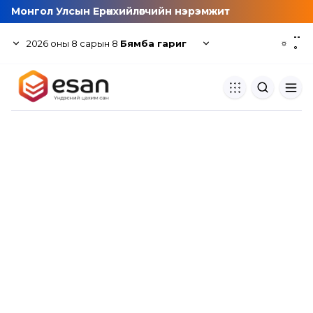
Монгол Улсын Ерөнхийлөгчийн нэрэмжит
--
2026
оны
8
сарын
8
Бямба гариг
☼
°
Хуулбар шалгуур
Нэгдсэн сангаас шалгаж
хуулбарын түвшин тогтоох.
Толь бичиг
Монгол хэлний их тайлбар тол
хайх.
Судлаачийн булан
Судалгааны тэмдэглэлээ хадгала
хуваалцах.
Гишүүнчлэл
Унших багц худалдан авах.