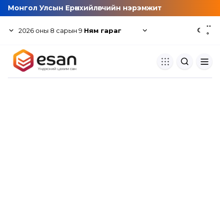
Монгол Улсын Ерөнхийлөгчийн нэрэмжит
--
2026
оны
8
сарын
9
Ням гараг
☾
°
Хуулбар шалгуур
Нэгдсэн сангаас шалгаж
хуулбарын түвшин тогтоох.
Толь бичиг
Монгол хэлний их тайлбар тол
хайх.
Судлаачийн булан
Судалгааны тэмдэглэлээ хадгала
хуваалцах.
Гишүүнчлэл
Унших багц худалдан авах.