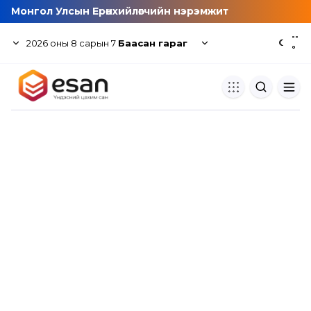
Монгол Улсын Ерөнхийлөгчийн нэрэмжит
--
2026
оны
8
сарын
7
Баасан гараг
☾
°
Хуулбар шалгуур
Нэгдсэн сангаас шалгаж
хуулбарын түвшин тогтоох.
Толь бичиг
Монгол хэлний их тайлбар тол
хайх.
Судлаачийн булан
Судалгааны тэмдэглэлээ хадгала
хуваалцах.
Гишүүнчлэл
Унших багц худалдан авах.