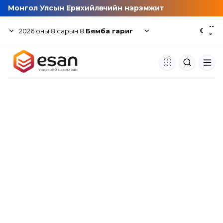
Монгол Улсын Ерөнхийлөгчийн нэрэмжит
--
2026
оны
8
сарын
8
Бямба гариг
☾
°
Хуулбар шалгуур
Нэгдсэн сангаас шалгаж
хуулбарын түвшин тогтоох.
Толь бичиг
Монгол хэлний их тайлбар тол
хайх.
Судлаачийн булан
Судалгааны тэмдэглэлээ хадгала
хуваалцах.
Гишүүнчлэл
Унших багц худалдан авах.