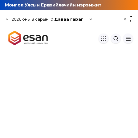
Монгол Улсын Ерөнхийлөгчийн нэрэмжит
--
2026
оны
8
сарын
10
Даваа гараг
☼
°
Хуулбар шалгуур
Нэгдсэн сангаас шалгаж
хуулбарын түвшин тогтоох.
Толь бичиг
Монгол хэлний их тайлбар тол
хайх.
Судлаачийн булан
Судалгааны тэмдэглэлээ хадгала
хуваалцах.
Гишүүнчлэл
Унших багц худалдан авах.