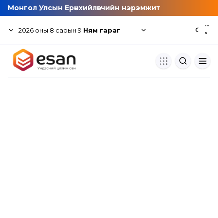
Монгол Улсын Ерөнхийлөгчийн нэрэмжит
--
2026
оны
8
сарын
9
Ням гараг
☾
°
Хуулбар шалгуур
Нэгдсэн сангаас шалгаж
хуулбарын түвшин тогтоох.
Толь бичиг
Монгол хэлний их тайлбар тол
хайх.
Судлаачийн булан
Судалгааны тэмдэглэлээ хадгала
хуваалцах.
Гишүүнчлэл
Унших багц худалдан авах.