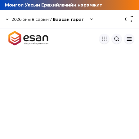
Монгол Улсын Ерөнхийлөгчийн нэрэмжит
--
2026
оны
8
сарын
7
Баасан гараг
☾
°
Хуулбар шалгуур
Нэгдсэн сангаас шалгаж
хуулбарын түвшин тогтоох.
Толь бичиг
Монгол хэлний их тайлбар тол
хайх.
Судлаачийн булан
Судалгааны тэмдэглэлээ хадгала
хуваалцах.
Гишүүнчлэл
Унших багц худалдан авах.