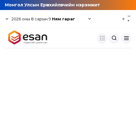
Монгол Улсын Ерөнхийлөгчийн нэрэмжит
--
2026
оны
8
сарын
9
Ням гараг
☼
°
Хуулбар шалгуур
Нэгдсэн сангаас шалгаж
хуулбарын түвшин тогтоох.
Толь бичиг
Монгол хэлний их тайлбар тол
хайх.
Судлаачийн булан
Судалгааны тэмдэглэлээ хадгала
хуваалцах.
Гишүүнчлэл
Унших багц худалдан авах.