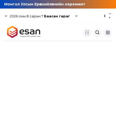
Монгол Улсын Ерөнхийлөгчийн нэрэмжит
--
2026
оны
8
сарын
7
Баасан гараг
☾
°
Хуулбар шалгуур
Нэгдсэн сангаас шалгаж
хуулбарын түвшин тогтоох.
Толь бичиг
Монгол хэлний их тайлбар тол
хайх.
Судлаачийн булан
Судалгааны тэмдэглэлээ хадгала
хуваалцах.
Гишүүнчлэл
Унших багц худалдан авах.