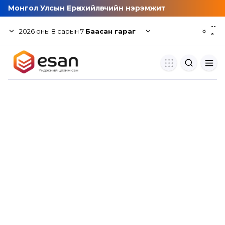
Монгол Улсын Ерөнхийлөгчийн нэрэмжит
--
2026
оны
8
сарын
7
Баасан гараг
☼
°
Хуулбар шалгуур
Нэгдсэн сангаас шалгаж
хуулбарын түвшин тогтоох.
Толь бичиг
Монгол хэлний их тайлбар тол
хайх.
Судлаачийн булан
Судалгааны тэмдэглэлээ хадгала
хуваалцах.
Гишүүнчлэл
Унших багц худалдан авах.