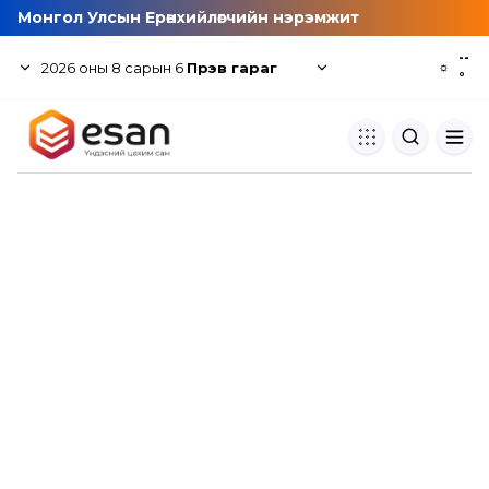
Монгол Улсын Ерөнхийлөгчийн нэрэмжит
--
2026
оны
8
сарын
6
Пүрэв гараг
☼
°
Хуулбар шалгуур
Нэгдсэн сангаас шалгаж
хуулбарын түвшин тогтоох.
Толь бичиг
Монгол хэлний их тайлбар тол
хайх.
Судлаачийн булан
Судалгааны тэмдэглэлээ хадгала
хуваалцах.
Гишүүнчлэл
Унших багц худалдан авах.